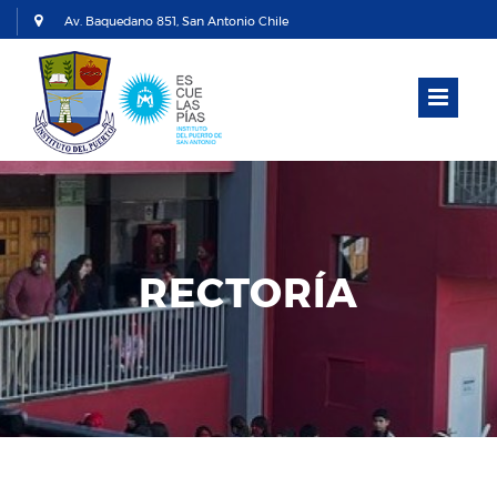
Av. Baquedano 851, San Antonio Chile
+56 994371814 / 35-2 283039 / 35-2 283032
direccionipsa@escolapios.cl
RECTORÍA