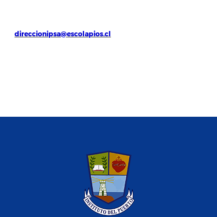
direccionipsa@escolapios.cl